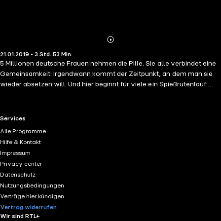
Abonnieren
Mehr
21.01.2019 • 3 Std. 53 Min.
Details
5 Millionen deutsche Frauen nehmen die Pille. Sie alle verbindet eine
Gemeinsamkeit: Irgendwann kommt der Zeitpunkt, an dem man sie
wieder absetzen will. Und hier beginnt für viele ein Spießrutenlauf:
unregelmäßige Zyklen, ausbleibende Periode, Hautunreinheiten,
Haarausfall und diffuse Körpersignale, die Angst machen können. Das
muss nicht sein. Dieses Buch liefert nicht nur einen Leitfaden dafür,
RTL+ useful links.
Services
was der Körper nach dem Absetzen der Pille braucht, sondern erklärt
Alle Programme
auch anschaulich, wie der Zyklus funktioniert, was Hormone
Hilfe & Kontakt
eigentlich tun und was Vitalstoffe mit alldem zu tun haben. Es gibt
Impressum
Hinweise für den richtigen Umgang mit Ärzten und stellt zahlreiche
Privacy center
Verhütungsalternativen vor. Denn nur wenn Frau versteht, was in
Datenschutz
ihrem Körper vorgeht, kann sie auch Verantwortung für ihre
Nutzungsbedingungen
Gesundheit übernehmen.
Verträge hier kündigen
Vertrag widerrufen
Wir sind RTL+