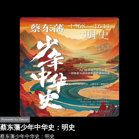
the
h page
 main
nt
the
ibility
ment
Powered by Deezer
蔡东藩少年中华史：明史
蔡东藩少年中华史：明史