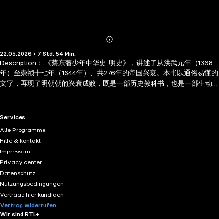
Abonnieren
Mehr
22.05.2026 • 7 Std. 54 Min.
Details
Description： 《蔡东藩少年中华史. 明史》，讲述了从洪武元年（1368
年）至崇祯十七年（1644年）、共276年的帝国兴衰。本书以通俗易懂的
文字，再现了明朝朝的兴衰成败，既是一部历史教科书，也是一部生动
的文学作品。对于读者而言，阅读此书不仅能增长历史知识，更能从中
汲取智慧与力量。 Author Biography： 蔡东藩（1877—1945），名
郕，字东藩（又作东帆），浙江萧山人，中国近代著名历史学家、演义
RTL+ useful links.
Services
小说家，被誉为"中国历史演义小说的集大成者"。 蔡东藩生于清末，自
Alle Programme
幼熟读经史，深受传统文化熏陶。早年曾考中秀才，后因科举废除，转
Hilfe & Kontakt
而研习新学，从事教育和编辑工作。他目睹国家动荡、民智未开，决心
Impressum
以通俗历史写作唤醒民众，遂耗费十余年心血，完成鸿篇巨制《中国历
Privacy center
代通俗演义》。蔡东藩的作品，以正史为纲，辅以野史轶闻，文白相
Datenschutz
间，雅俗共赏，兼具历史真实性与文学趣味性，被誉为"中国历史的通俗
Nutzungsbedingungen
百科全书"，至今仍是大众了解中国历史的重要读本。 蔡东藩以一人之
Verträge hier kündigen
力，系统梳理中国两千余年历史，其作品影响深远，被后世学者誉为"一
Vertrag widerrufen
代史笔，千秋巨匠"。他的历史演义不仅是文学经典，更是普及中国历史
Wir sind RTL+
文化的重要桥梁。