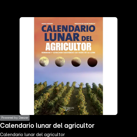
the
h page
 main
nt
the
ibility
ment
Powered by Deezer
Calendario lunar del agricultor
Calendario lunar del agricultor