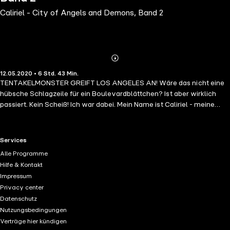
Caliriel - City of Angels and Demons, Band 2
Abonnieren
Mehr
12.05.2020 • 6 Std. 43 Min.
Details
TENTAKELMONSTER GREIFT LOS ANGELES AN! Wäre das nicht eine
hübsche Schlagzeile für ein Boulevardblättchen? Ist aber wirklich
passiert. Kein Scheiß! Ich war dabei. Mein Name ist Caliriel - meine
irdischen Freunde nennen mich meist Clyde - und ich bin ein Engel. Ein
Schutzengel, um genau zu sein. Und als solcher kann ich natürlich
nicht zulassen, dass übernatürliche Ungeheuer ungestraft meine
RTL+ useful links.
Services
Heimatstadt heimsuchen. Also trommele ich ein paar Leute
Alle Programme
zusammen und jage die Viecher dahin zurück, wo auch immer sie
Hilfe & Kontakt
hergekommen sind. So habe ich mir das zumindest vorgestellt. Ganz
Impressum
so einfach war es dann natürlich nicht und die ganze Angelegenheit
Privacy center
ist ordentlich eskaliert. Am Ende haben neben dem bereits erwähnten
Datenschutz
Tentakelmonster und seinen Kumpanen auch noch Sukkubi,
Nutzungsbedingungen
Voodoogeister, Riesen aus dem antiken Griechenland und reichlich
Verträge hier kündigen
weiteres Volk mächtig Chaos rund um L.A. angerichtet. Und wenn es