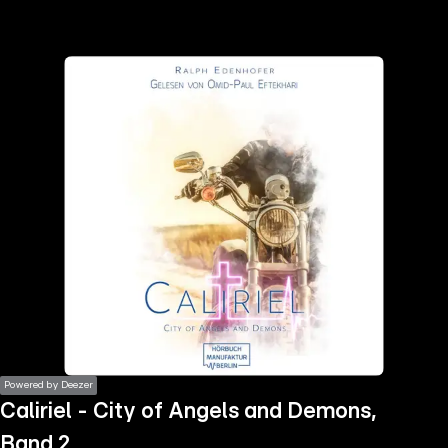
the
h page
 main
nt
the
ibility
ment
Powered by Deezer
Caliriel - City of Angels and Demons,
Band 2