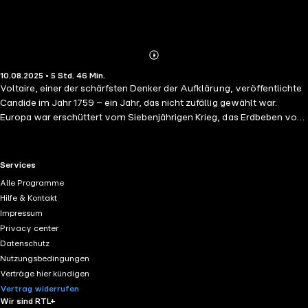
Abonnieren
Mehr
10.08.2025 • 5 Std. 46 Min.
Details
Voltaire, einer der schärfsten Denker der Aufklärung, veröffentlichte
Candide im Jahr 1759 – ein Jahr, das nicht zufällig gewählt war.
Europa war erschüttert vom Siebenjährigen Krieg, das Erdbeben von
Lissabon 1755 hatte die metaphysischen Fundamente der Theodizee
erschüttert, und die katholische Kirche stand zunehmend unter
intellektuellem Beschuss. In diesem Kontext entfaltet Candide seine
RTL+ useful links.
Services
subversive Kraft: als satirischer Roman, als philosophisches
Alle Programme
Pamphlet und als literarisches Meisterwerk. Im Zentrum der
Hilfe & Kontakt
Erzählung steht die Figur des Dr. Pangloss, ein Karikaturbild des
Impressum
Leibnizschen Optimismus, der behauptet, wir lebten "in der besten
Privacy center
aller möglichen Welten". Voltaire zerlegt diese Denkweise mit bitterer
Datenschutz
Ironie. Die grotesken Katastrophen, die Candide und seine Gefährten
Nutzungsbedingungen
heimsuchen – Krieg, Vergewaltigung, Inquisition, Sklaverei,
Verträge hier kündigen
Naturkatastrophen – dienen nicht nur der Komik, sondern sind ein
Vertrag widerrufen
rhetorisches Mittel zur Widerlegung der metaphysischen Vertröstung.
Wir sind RTL+
Die Welt, so Voltaire, ist nicht durch göttliche Vernunft geordnet,