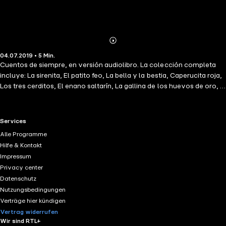
Abonnieren
Mehr
04.07.2019 • 5 Min.
Details
Cuentos de siempre, en versión audiolibro. La colección completa
incluye: La sirenita, El patito feo, La bella y la bestia, Caperucita roja,
Los tres cerditos, El enano saltarín, La gallina de los huevos de oro, El
cielo se está cayendo, La princesa y el guisante, El soldadito de
plomo, Juan y las habichuelas mágicas y Blancanieves.
RTL+ useful links.
Services
Alle Programme
Hilfe & Kontakt
Impressum
Privacy center
Datenschutz
Nutzungsbedingungen
Verträge hier kündigen
Vertrag widerrufen
Wir sind RTL+