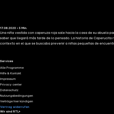
17.08.2020 • 5 Min.
Una niña vestida con caperuza roja sale hacia la casa de su abuela par
saber que llegará más tarde de lo pensado. La historia de Caperucita r
contexto en el que se buscaba prevenir a niñas pequeñas de encuent
RTL+ useful links.
Services
Alle Programme
Hilfe & Kontakt
Impressum
Privacy center
Datenschutz
Nutzungsbedingungen
Verträge hier kündigen
Vertrag widerrufen
Wir sind RTL+