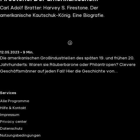
Carl Adolf Bratter: Harvey S. Firestone. Der
Kautschuk-König. Eine Biografie.
amerikanische Kautschuk-König. Eine Biografie.
Abonnieren
Mehr
12.05.2023 • 9 Min.
Details
Die amerikanischen Großindustriellen des späten 19. und frühen 20.
Jahrhunderts: Waren sie Räuberbarone oder Philantropen? Clevere
Geschäftsmänner auf jeden Fall! Hier die Geschichte von
Autoreifengigant Harvey S. Firestone!
RTL+ useful links.
Services
Alle Programme
Hilfe & Kontakt
Impressum
Privacy center
Datenschutz
Nutzungsbedingungen