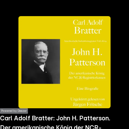
the
h page
 main
nt
the
ibility
ment
Powered by Deezer
Carl Adolf Bratter: John H. Patterson.
Der amerikanische König der NCR-