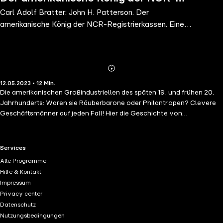
Carl Adolf Bratter: John H. Patterson. Der
Registrierkassen. Eine Biografie
amerikanische König der NCR-Registrierkassen. Eine
Biografie
Abonnieren
Mehr
12.05.2023 • 12 Min.
Details
Die amerikanischen Großindustriellen des späten 19. und frühen 20.
Jahrhunderts: Waren sie Räuberbarone oder Philantropen? Clevere
Geschäftsmänner auf jeden Fall! Hier die Geschichte von
Registrierkassenpapst John Patterson!
RTL+ useful links.
Services
Alle Programme
Hilfe & Kontakt
Impressum
Privacy center
Datenschutz
Nutzungsbedingungen