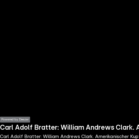
the
h page
 main
nt
the
ibility
ment
Powered by Deezer
Carl Adolf Bratter: William Andrews Clark.
Carl Adolf Bratter: William Andrews Clark. Amerikanischer Kup