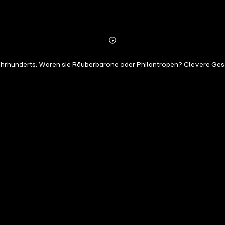
Abonnieren
Mehr
Details
Jahrhunderts: Waren sie Räuberbarone oder Philantropen? Clevere Gesc