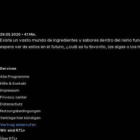
29.05.2020 • 41 Min.
Existe un vasto mundo de ingredientes y sabores dentro del reino fu
espera ver de estos en el futuro, ¿cuál es tu favorito, las algas o los
RTL+ useful links.
Services
Alle Programme
Hilfe & Kontakt
Impressum
Privacy center
Datenschutz
Nutzungsbedingungen
Verträge hier kündigen
Vertrag widerrufen
Wir sind RTL+
Über RTL+