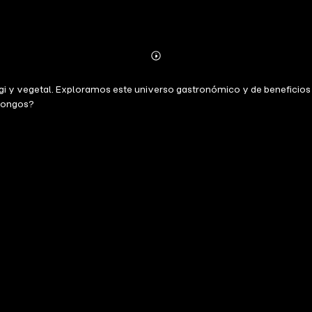
Abonnieren
Mehr
Details
ngi y vegetal. Exploramos este universo gastronómico y de beneficios
 hongos?