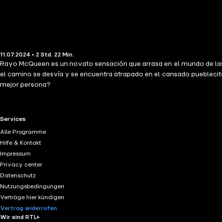
11.07.2024 • 2 Std. 22 Min.
Rayo McQueen es un novato sensación que arrasa en el mundo de las ca
el camino se desvía y se encuentra atrapado en el cansado pueblecito
mejor persona?
RTL+ useful links.
Services
Alle Programme
Hilfe & Kontakt
Impressum
Privacy center
Datenschutz
Nutzungsbedingungen
Verträge hier kündigen
Vertrag widerrufen
Wir sind RTL+