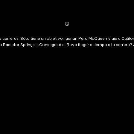
Abonnieren
Mehr
Details
rreras. Sólo tiene un objetivo: ¡ganar! Pero McQueen viaja a Califor
 Radiator Springs. ¿Conseguirá el Rayo llegar a tiempo a la carrera?