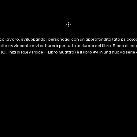
Abonnieren
Mehr
Details
o lavoro, sviluppando i personaggi con un approfondito lato psicologico
o avvincente e vi catturerà per tutta la durata del libro. Ricco di colpi
Inizi di Riley Paige—Libro Quattro) è il libro #4 in una nuova serie di t
0 recensioni da cinque stelle. Un serial killer, sospettato di usare un ca
iuscita a diplomarsi all'Accademia dell'FBI, determinata ad emergere c
iley and Jake, immersi nella sottocultura del mondo dei camper, e nelle 
, e disposto a non fermarsi dinnanzi a niente finché non ha fatto quant
 quella del killer? Un thriller ricco di suspense mozzafiato, CATTURA è il
o della carriera di Riley, e si completa perfettamente con la serie che 
rà presto disponibile.