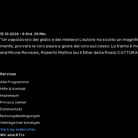
15.10.2024 • 6 Std. 29 Min.
"Un capolavoro del giallo e del mistero! L'autore ha svolto un magnific
mente, provare le loro paure e gioire del loro successo. La trama è molt
and Movie Reviews, Roberto Mattos (su Il Killer della Rosa) CATTURA (Gli 
bestseller gratuito Il Killer della Rosa (Libro #1) ha ricevuto oltre 1.00
agente più giovane e brillante: la ventiduenne Riley Paige. Riley è r
il suo nuovo partner, Jake, si chiede se sia tagliata per il compito. R
RTL+ useful links.
Services
sembra. C'è uno psicopatico a piede libero, confondendoli ad ogni passo
Alle Programme
ha altra scelta che scoprirlo: la sua mente brillante sarà all'altezza di
Hilfe & Kontakt
pagine fino a notte tarda. Condurrà i lettori a 20 anni prima, all'inizi
Impressum
include ben 15 libri. Il libro #5 nella serie de GLI INIZI DI RILEY PAIGE sa
Privacy center
Datenschutz
Nutzungsbedingungen
Verträge hier kündigen
Vertrag widerrufen
Wir sind RTL+