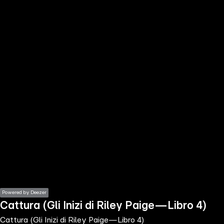
the
h page
 main
nt
the
ibility
ment
Powered by Deezer
Cattura (Gli Inizi di Riley Paige—Libro 4)
Cattura (Gli Inizi di Riley Paige—Libro 4)