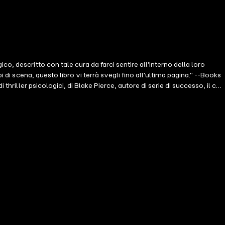
, descritto con tale cura da farci sentire all'interno della loro
 di scena, questo libro vi terrà svegli fino all'ultima pagina." --Books
hriller psicologici, di Blake Pierce, autore di serie di successo, il cui
mper, adesca ed uccide donne in tutto il paese, e l'FBI si rivolge alla sua
ome agente dell'FBI. Ma quando è assegnata al primo caso ufficiale con
profondità della mente del killer, presto realizzano che nulla è ciò che
o più vittime possibili. Con il suo stesso futuro in gioco, Riley non
 libro #4 in una nuova affascinante serie, che vi terrà incollati alle
comincia con IL KILLER DELLA ROSA (Un Mistero di Riley Paige), che