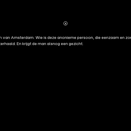
Abonnieren
Mehr
Details
en van Amsterdam. Wie is deze anonieme persoon, die eenzaam en zon
rhaald. En krijgt de man alsnog een gezicht.