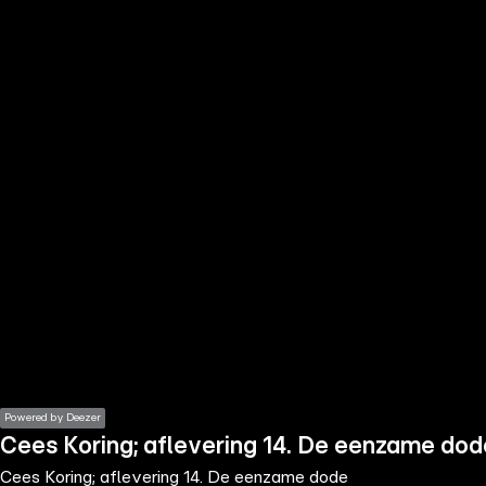
the
h page
 main
nt
the
ibility
ment
Powered by Deezer
Cees Koring; aflevering 14. De eenzame dod
Cees Koring; aflevering 14. De eenzame dode