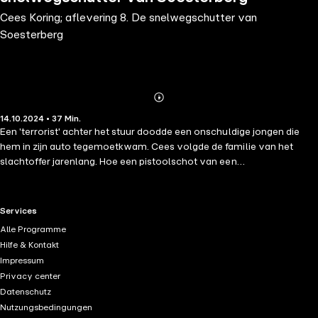
Cees Koring; aflevering 8. De snelwegschutter van
Soesterberg
Abonnieren
Mehr
14.10.2024 • 37 Min.
Details
Een 'terrorist' achter het stuur doodde een onschuldige jongen die
hem in zijn auto tegemoetkwam. Cees volgde de familie van het
slachtoffer jarenlang. Hoe een pistoolschot van een
levensgevaarlijke psychopaat meer levens eiste.
RTL+ useful links.
Services
Alle Programme
Hilfe & Kontakt
Impressum
Privacy center
Datenschutz
Nutzungsbedingungen