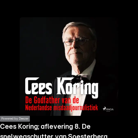
the
h page
 main
nt
the
ibility
ment
Powered by Deezer
Cees Koring; aflevering 8. De
snelwegschutter van Soesterberg