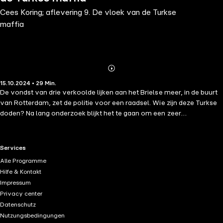
Cees Koring; aflevering 9. De vloek van de Turkse
maffia
Abonnieren
Mehr
15.10.2024 • 29 Min.
Details
De vondst van drie verkoolde lijken aan het Brielse meer, in de buurt
van Rotterdam, zet de politie voor een raadsel. Wie zijn deze Turkse
doden? Na lang onderzoek blijkt het te gaan om een zeer
gewelddadige afrekening binnen de Turkse maffia. Dekmantel: de
handel in drugs. Rivaliteit tussen bendes eiste in de jaren negentig
tientallen doden.
RTL+ useful links.
Services
Alle Programme
Hilfe & Kontakt
Impressum
Privacy center
Datenschutz
Nutzungsbedingungen