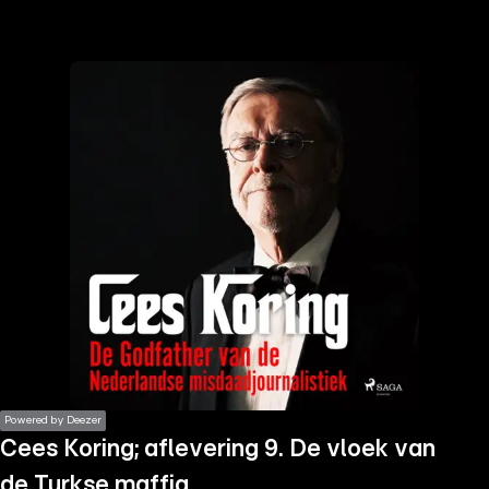
the
h page
 main
nt
the
ibility
ment
Powered by Deezer
Cees Koring; aflevering 9. De vloek van
de Turkse maffia