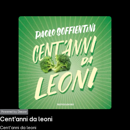
the
h page
 main
nt
the
ibility
ment
Powered by Deezer
Cent'anni da leoni
Cent'anni da leoni