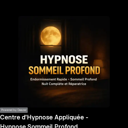
the
h page
 main
nt
the
ibility
ment
Powered by Deezer
Centre d'Hypnose Appliquée -
Hypnose Sommeil Profond