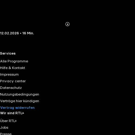
Abonnieren
Mehr
12.02.2026 • 16 Min.
Details
RTL+ useful links.
Services
Alle Programme
Hilfe & Kontakt
Impressum
Privacy center
Datenschutz
Nutzungsbedingungen
Verträge hier kündigen
Vertrag widerrufen
Wir sind RTL+
Über RTL+
Jobs
Presse