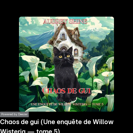
the
h page
 main
nt
the
ibility
ment
Powered by Deezer
Chaos de gui (Une enquête de Willow
Wisteria — tome 5)