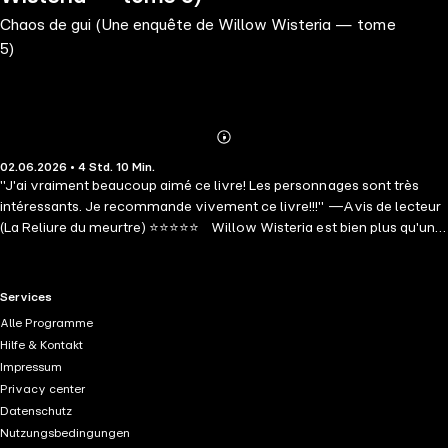
Chaos de gui (Une enquête de Willow Wisteria — tome
5)
Abonnieren
Mehr
02.06.2026 • 4 Std. 10 Min.
Details
"J'ai vraiment beaucoup aimé ce livre! Les personnages sont très
intéressants. Je recommande vivement ce livre!!!" —Avis de lecteur
(La Reliure du meurtre) ⭐⭐⭐⭐⭐ Willow Wisteria est bien plus qu'une
simple fleuriste ; c'est une brillante artiste florale, recherchée dans le
monde entier, qui allie sans effort l'esthétique à des touches
personnelles qui rendent chaque projet unique. Dans le décor féérique
RTL+ useful links.
Services
d'un Noël suisse givré, Willow est chargée de créer des chefs-
Alle Programme
d'œuvre pour les fêtes à partir du célèbre houx local. Mais sa visite
Hilfe & Kontakt
prend une tournure sinistre lorsque son hôtesse est retrouvée
Impressum
étranglée sous les arrangements de gui que Willow avait elle-même
Privacy center
conçus. Entourée de secrets enneigés et de suspects insaisissables,
Datenschutz
Willow parviendra-t-elle à démêler la vérité avant que la guirlande
Nutzungsbedingungen
du tueur ne se resserre autour d'une autre victime? Voici un"cozy