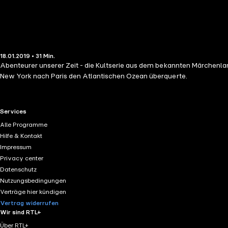
18.01.2019 • 31 Min.
Abenteurer unserer Zeit - die Kultserie aus dem bekannten Märchenla
New York nach Paris den Atlantischen Ozean überquerte.
RTL+ useful links.
Services
Alle Programme
Hilfe & Kontakt
Impressum
Privacy center
Datenschutz
Nutzungsbedingungen
Verträge hier kündigen
Vertrag widerrufen
Wir sind RTL+
Über RTL+