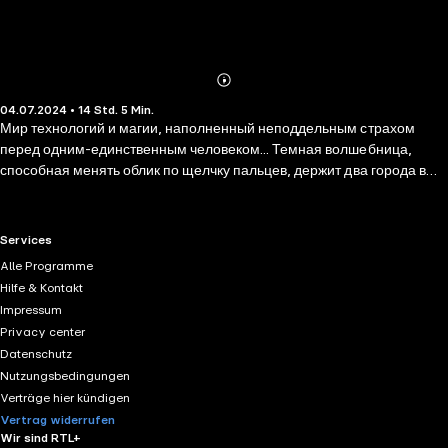
Abonnieren
Mehr
04.07.2024 • 14 Std. 5 Min.
Details
Мир технологий и магии, наполненный неподдельным страхом
перед одним-единственным человеком... Темная волшебница,
способная менять облик по щелчку пальцев, держит два города в
ужасе не первый год. Никто не может ее поймать, выследить. Она
появляется из ниоткуда и исчезает в никуда. «Чаровница снова
наносит удар» – пестрят заголовки статей газет. Ни один из опытных
RTL+ useful links.
Services
магов не смог вычислить принцип, по которому та выбирает жертв...
Alle Programme
Но получится ли это сделать у наглого, упертого парнишки без
Hilfe & Kontakt
инстинкта самосохранения? Вооружившись зорким глазом,
Impressum
отличной дедукцией и собрав команду из таких же неравнодушных
Privacy center
ребят, Эйлерт Яр начинает свое новое крупное дело.
Datenschutz
Nutzungsbedingungen
Verträge hier kündigen
Vertrag widerrufen
Wir sind RTL+