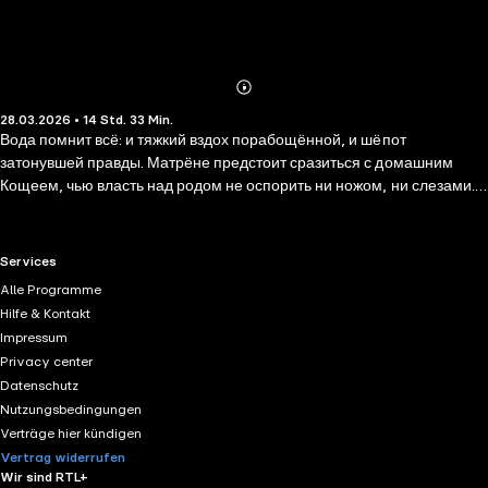
Abonnieren
Mehr
28.03.2026 • 14 Std. 33 Min.
Details
Вода помнит всё: и тяжкий вздох порабощённой, и шёпот
затонувшей правды. Матрёне предстоит сразиться с домашним
Кощеем, чью власть над родом не оспорить ни ножом, ни слезами. А
у заповедного озера, куда уходят непогребённые грехи, живёт
девушка, чья судьба навеки скована с древним водным заклятьем.
Две повести, одна бездна. Чтобы выжить, им придётся сделать
RTL+ useful links.
Services
выбор, последствия которого расходятся, как чёрная рябь по воде,
Alle Programme
— задевая прошлое, меняя будущее и пробуждая то, что спало на
Hilfe & Kontakt
дне веками.
Impressum
Privacy center
Datenschutz
Nutzungsbedingungen
Verträge hier kündigen
Vertrag widerrufen
Wir sind RTL+