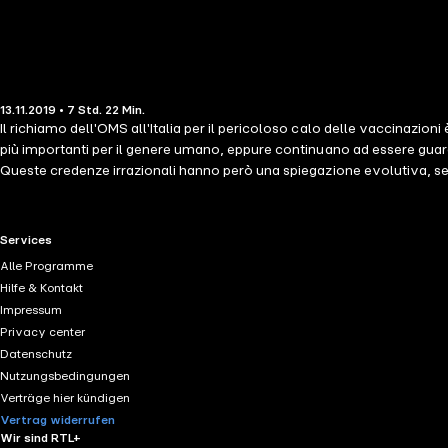
13.11.2019 • 7 Std. 22 Min.
Il richiamo dell'OMS all'Italia per il pericoloso calo delle vaccinazion
più importanti per il genere umano, eppure continuano ad essere guarda
Queste credenze irrazionali hanno però una spiegazione evolutiva, senz
vaccinazioni, è dedicato sia ai genitori sia a chi vuole capire il ruolo
capitoli si sviluppano attraverso una narrazione storica e si concludon
RTL+ useful links.
Services
Alle Programme
Hilfe & Kontakt
Impressum
Privacy center
Datenschutz
Nutzungsbedingungen
Verträge hier kündigen
Vertrag widerrufen
Wir sind RTL+