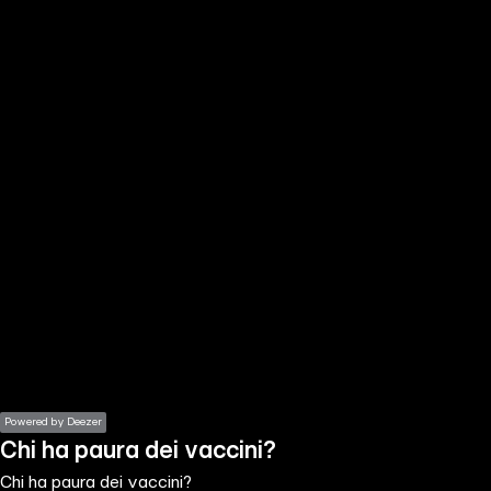
the
h page
 main
nt
the
ibility
ment
Powered by Deezer
Chi ha paura dei vaccini?
Chi ha paura dei vaccini?