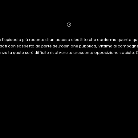
Abonnieren
Mehr
Details
i è l'episodio più recente di un acceso dibattito che conferma quanto qu
ti con sospetto da parte dell'opinione pubblica, vittima di campagne d
a la quale sarà difficile risolvere la crescente opposizione sociale. Q
 dei vaccini nella società contemporanea, in cui il facile accesso al sa
o discutendo le più recenti teorie cognitive per affrontare le resisten