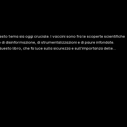
esto tema sia oggi cruciale. I vaccini sono fra le scoperte scientifiche
i disinformazione, di strumentalizzazioni e di paure infondate.
uesto libro, che fa luce sulla sicurezza e sull'importanza delle
pere è tanto una grande opportunità quanto una grande responsabilità. I
za verso le vaccinazioni.