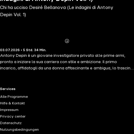
Chi ha ucciso Desiré Bellanova (Le indagini di Antony
Depin Vol. 1)
Abonnieren
Mehr
03.07.2026 • 5 Std. 34 Min.
Details
Antony Depin è un giovane investigatore privato alle prime armi,
pronto a iniziare la sua carriera con stile e ambizione. Il primo
incarico, affidatogli da una donna affascinante e ambigua, lo trascina
subito in un'indagine pericolosa tra sospetti, criminali e figure
dell'autorità.Dopo aver chiuso il caso, però, la situazione si complica:
la sua cliente viene uccisa e tutto riparte da capo. A quel punto Depin
RTL+ useful links.
Services
deve capire chi abbia davvero orchestrato il delitto, in un'atmosfera
Alle Programme
da noir classico.
Hilfe & Kontakt
Impressum
Privacy center
Datenschutz
Nutzungsbedingungen