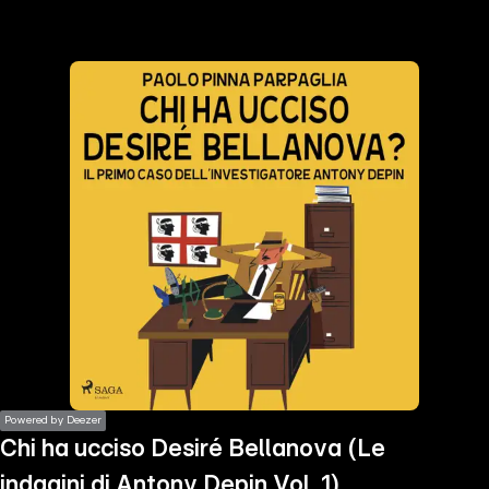
the
h page
 main
nt
the
ibility
ment
Powered by Deezer
Chi ha ucciso Desiré Bellanova (Le
indagini di Antony Depin Vol. 1)