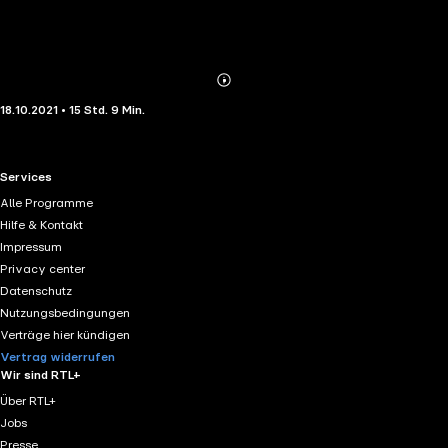
Abonnieren
Mehr
18.10.2021 • 15 Std. 9 Min.
Details
RTL+ useful links.
Services
Alle Programme
Hilfe & Kontakt
Impressum
Privacy center
Datenschutz
Nutzungsbedingungen
Verträge hier kündigen
Vertrag widerrufen
Wir sind RTL+
Über RTL+
Jobs
Presse