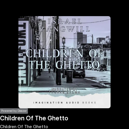
the
h page
 main
nt
the
ibility
ment
Powered by Deezer
Children Of The Ghetto
Children Of The Ghetto