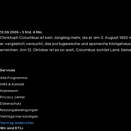
12.09.2005 • 3 Std. 4 Min.
Christoph Columbus ist kein Jüngling mehr, als er am 3. August 1492 
er vergeblich versucht, das portugiesische und spanische Königshau
erreichen. Am 12. Oktober ist es so weit, Columbus sichtet Land. Keine Entdeckung der Menschheit ist so folgenreich wie diese. Spanien und andere europäische Staaten schwingen sich durch den Reichtum ihrer
Kolonien zu Weltmächten auf. Nur das Leben des Mannes, dem alles zu verdanken ist und der auf vier entsagungsreichen Reisen immer neue Entdeckungen machte, verläuft tragisch. In den Kerker geworfen,
verhöhnt und gedemütigt stirbt er einsam am 1506 in Valladolid. Bis zu seinem letz
Buczkowski und Achim Höppner gesprochen sowie musikalisch genaus
RTL+ useful links.
Services
Alle Programme
Hilfe & Kontakt
Impressum
Privacy center
Datenschutz
Nutzungsbedingungen
Verträge hier kündigen
Vertrag widerrufen
Wir sind RTL+