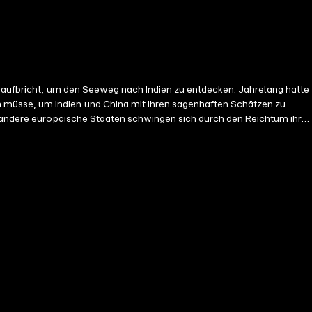
us aufbricht, um den Seeweg nach Indien zu entdecken. Jahrelang hatte
 müsse, um Indien und China mit ihren sagenhaften Schätzen zu
nnend von Peter Bertram, Anja
das Leben dieses Mannes.