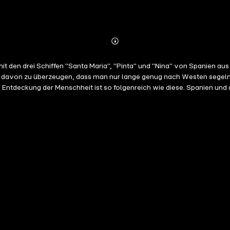
Abonnieren
Mehr
Details
mit den drei Schiffen "Santa Maria", "Pinta" und "Nina" von Spanien a
s davon zu überzeugen, dass man nur lange genug nach Westen segeln
ten Atemzug glaubte er unbeirrt, den Seeweg ins ferne Indien gefunden zu haben. Spa
o wie mit Geräuschen gekonnt untermalt, erzählt dieser Download 