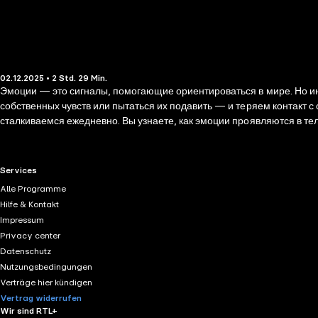
02.12.2025 • 2 Std. 29 Min.
Эмоции — это сигналы, помогающие ориентироваться в мире. Но ино
собственных чувств или пытаться их подавить — и теряем контакт 
сталкиваемся ежедневно. Вы узнаете, как эмоции проявляются в тел
ценность. Упражнения помогут безопасно исследовать эмоции, лучш
самостоятельным читателям, так и психологам, которые ищут понят
RTL+ useful links.
Services
Alle Programme
Hilfe & Kontakt
Impressum
Privacy center
Datenschutz
Nutzungsbedingungen
Verträge hier kündigen
Vertrag widerrufen
Wir sind RTL+