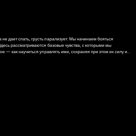
не дает спать, грусть парализует. Мы начинаем бояться
 Здесь рассматриваются базовые чувства, с которыми мы
ое — как научиться управлять ими, сохраняя при этом их силу и
 ценностям и образу жизни. Пособие подойдет как