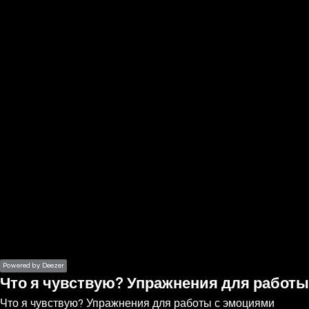
the
h page
 main
nt
the
ibility
ment
Powered by Deezer
Что я чувствую? Упражнения для работ
Что я чувствую? Упражнения для работы с эмоциями