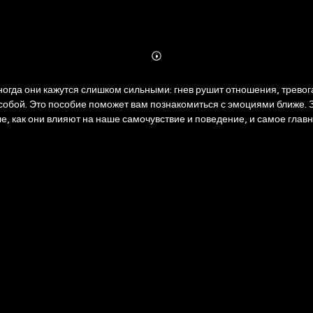
Abonnieren
Mehr
Details
гда они кажутся слишком сильными: гнев рушит отношения, тревога 
с собой. Это пособие поможет вам познакомиться с эмоциями ближе.
е, как они влияют на наше самочувствие и поведение, и самое главн
е их понимать и выбирать ту реакцию, которая соответствует вашим
ные и гибкие инструменты для клиентов.