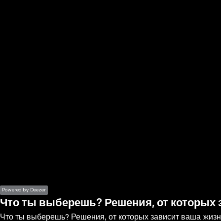
the
h page
 main
nt
the
ibility
ment
Powered by Deezer
Что ты выберешь? Решения, от которых 
Что ты выберешь? Решения, от которых зависит ваша жизн