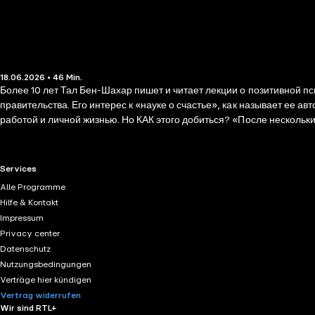
18.06.2026 • 46 Min.
Более 10 лет Тал Бен-Шахар пишет и читает лекции о позитивной 
правительства. Его интерес к «науке о счастье», как называет ее 
работой и личной жизнью. Но КАК этого добиться? «После нескольки
время кризиса. Но тот баланс между личной жизнью и профессиона
экономический кризис сменяется другим, рушатся банки и крупные к
понятные всем. Именно из таких простых рецептов состоит книга, к
RTL+ useful links.
Services
привыкаем делать его на «автомате», что перестаем замечать сами 
Alle Programme
проживать одни и те же сценарии: расстраиваться, когда случается 
Hilfe & Kontakt
возможностей, наша задача — разглядеть их в повседневных события
Impressum
та или иная жизненная ситуация. Надеемся, книга поможет вам вно
Privacy center
Datenschutz
Nutzungsbedingungen
Verträge hier kündigen
Vertrag widerrufen
Wir sind RTL+