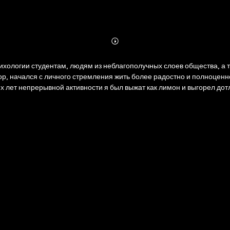
Abonnieren
Mehr
Details
психологии студентам, людям из неблагополучных слоев общества,
автор, начался с личного стремления жить более радостно и полноц
х лет непрерывной активности я был выжат как лимон и выгорел дотл
льной деятельностью, который я до тех пор успешно поддерживал, 
омпании, а люди еле сводят концы с концами и тонут в кредитах, ка
оторую мы хотим вам предложить. Ее главная мысль состоит в том, 
возможности для этого выбора. Со временем начинает казаться, что
что-то «плохое», и вяло радоваться, когда «все хорошо». И тем не м
х. Именно это и помогает сделать автор своим читателям, приводя 
вь обрести мотивацию, как помогла уже сотням людей по всему миру