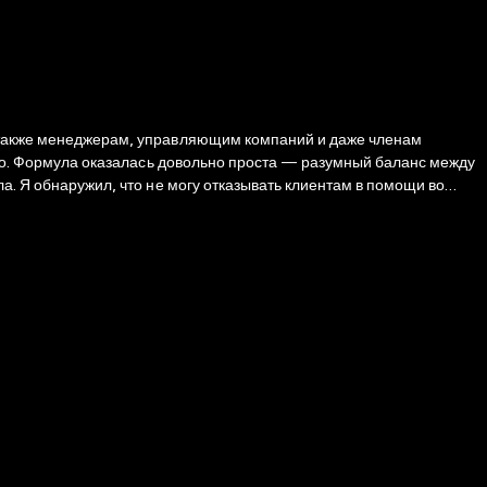
 а также менеджерам, управляющим компаний и даже членам
енно. Формула оказалась довольно проста — разумный баланс между
а. Я обнаружил, что не могу отказывать клиентам в помощи во
был потерян», — признался Бен-Шахар. Сейчас, когда один
к никогда понадобились идеи позитивной психологии, простые и
что ежеминутно в своей жизни мы совершаем выбор и настолько
 никакого выбора на самом деле нет, а мы вновь и вновь вынуждены
енее реальность гораздо многограннее, она несет в себе массу
в каждой главе как минимум два пути, на которые «разветвляется»
.