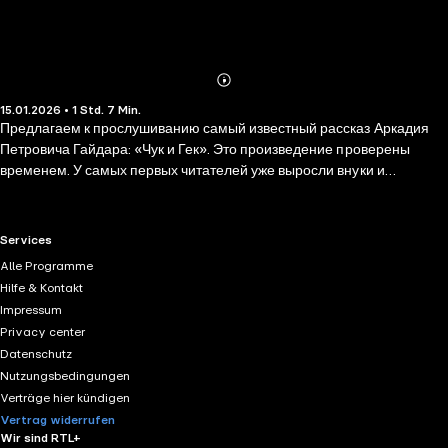
Abonnieren
Mehr
15.01.2026 • 1 Std. 7 Min.
Details
Предлагаем к прослушиванию самый известный рассказ Аркадия
Петровича Гайдара: «Чук и Гек». Это произведение проверены
временем. У самых первых читателей уже выросли внуки и
правнуки, но каждое новое поколение с неизменным интересом
отправляется вместе с героями в увлекательное путешествие к
далёким Синим горам..... Рассказы Гайдара — это разговор с детьми
RTL+ useful links.
Services
на равных обо всём, что им так важно знать: о том, что такое дружба,
Alle Programme
честность, доверие, счастье.
Hilfe & Kontakt
Impressum
Privacy center
Datenschutz
Nutzungsbedingungen
Verträge hier kündigen
Vertrag widerrufen
Wir sind RTL+