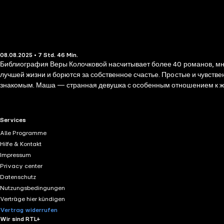
08.08.2025 • 7 Std. 46 Min.
Библиография Веры Колочковой насчитывает более 40 романов, мно
лучшей жизни и борются за собственное счастье. Простые и чувств
знакомым. Маша — странная девушка с особенным отношением к жизни и людям: она умеет чувствовать чужую боль как свою. Именно эта «странность» и закружила Машу в круговороте отношений трех
братьев — таких разных и таких одинаковых в моменты несчастья.
из своей жизни за ненадобностью. Неужели так будет всегда — и п
RTL+ useful links.
Services
Alle Programme
Hilfe & Kontakt
Impressum
Privacy center
Datenschutz
Nutzungsbedingungen
Verträge hier kündigen
Vertrag widerrufen
Wir sind RTL+