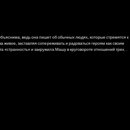
объяснима, ведь она пишет об обычных людях, которые стремятся к
а живое, заставляя сопереживать и радоваться героям как своим
я ее бескорыстной добротой и самоотдачей, а затем вышвыривают