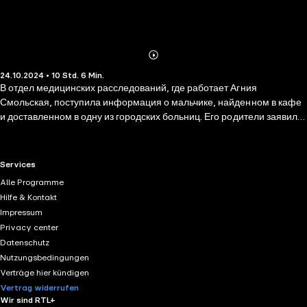
Abonnieren
Mehr
24.10.2024 • 10 Std. 6 Min.
Details
В отдел медицинских расследований, где работает Агния
Смольская, поступила информация о мальчике, найденном в кафе
и доставленном в одну из городских больниц. Его родители заявили:
их сына похитили три месяца назад. Обследовав мальчика и отца с
матерью, Агния и ее коллеги сделали шокирующее открытие — он
не может быть их сыном. Супруги ни о чем не подозревали: да, они
RTL+ useful links.
Services
прибегли к ЭКО, но были уверены, что растят родного ребенка!
Alle Programme
Следы этой запутанной истории привели в одну частную клинику.
Hilfe & Kontakt
Там успешно помогали людям, которым никак не могли завести
Impressum
ребенка, однако, похоже, этим их деятельность не
Privacy center
ограничивалась…
Datenschutz
Nutzungsbedingungen
Verträge hier kündigen
Vertrag widerrufen
Wir sind RTL+