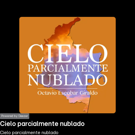
the
h page
 main
nt
the
ibility
ment
Powered by Deezer
Cielo parcialmente nublado
Cielo parcialmente nublado