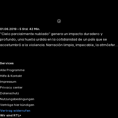
Abonnieren
Mehr
01.06.2019 • 5 Std. 42 Min.
Details
"Cielo parcialmente nublado" genera un impacto duradero y
profundo, una huella urdida en la cotidianidad de un país que se
acostumbró a la violencia. Narración limpia, impecable, la atmósfera
de catástrofe mantiene en vilo al lector hasta que, conmovido,
asiste al momento final en el pequeño aeropuerto de una ciudad de
provincia. Sensaciones, ciclos familiares que se cierran, gestos y
RTL+ useful links.
Services
poses que apenas advierten los personajes, pero que marcan con
Alle Programme
hierro los años narrados y reflexionan sobre las vivencias del
Hilfe & Kontakt
presente. Este es el mayor mérito del libro: el arte de decir las cosas
Impressum
sin nombrarlas, de excitar la imaginación y los recuerdos.
Privacy center
Datenschutz
Nutzungsbedingungen
Verträge hier kündigen
Vertrag widerrufen
Wir sind RTL+