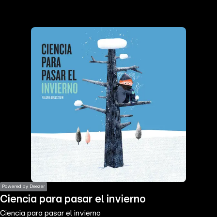
the
h page
 main
nt
the
ibility
ment
Powered by Deezer
Ciencia para pasar el invierno
Ciencia para pasar el invierno