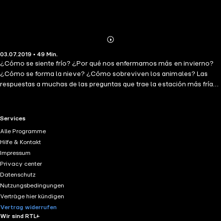
Abonnieren
Mehr
03.07.2019 • 49 Min.
Details
¿Cómo se siente frío? ¿Por qué nos enfermamos más en invierno?
¿Cómo se forma la nieve? ¿Cómo sobreviven los animales? Las
respuestas a muchas de las preguntas que trae la estación más fría
del año, narradas con simplicidad y mucho ritmo. Premios: "The
White Ravens", Internationale Jugendbibliothek, Munich, Alemania;
Mención especial Leeureka!, Primer Premio Iberoamericano de Libro
RTL+ useful links.
Services
Informativo Para Niños (España).
Alle Programme
Hilfe & Kontakt
Impressum
Privacy center
Datenschutz
Nutzungsbedingungen
Verträge hier kündigen
Vertrag widerrufen
Wir sind RTL+