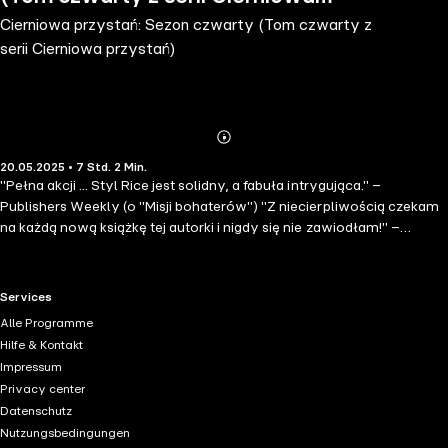
Cierniowa przystań: Sezon czwarty (Tom czwarty z
przystań)
serii Cierniowa przystań)
Abonnieren
Mehr
20.05.2025 • 7 Std. 2 Min.
Details
"Pełna akcji ... Styl Rice jest solidny, a fabuła intrygująca." –
Publishers Weekly (o "Misji bohaterów") "Z niecierpliwością czekam
na każdą nową książkę tej autorki i nigdy się nie zawiodłam!" –
Recenzja czytelniczki (Wish) ⭐⭐⭐⭐⭐ Bestsellerowa autorka Morgan
Rice prezentuje drugą część swojej nowej, spektakularnej serii
fantasy CIERNIOWA PRZYSTAŃ, idealnej dla fanów Brandona
RTL+ useful links.
Services
Sandersona, Rebeki Yarros i Sarah J. Maas. Faye Wilderpath,
Alle Programme
studentka czwartego roku w Cierniowa przystań, wkracza w rolę
Hilfe & Kontakt
przywódczą, dowodząc zespołami podczas ryzykownych misji.
Impressum
Zmaga się z ciężarem odpowiedzialności i brutalnymi realiami
Privacy center
poświęcenia na polu bitwy. Jej skomplikowane relacje z Callumem i
Datenschutz
Renem osiągają punkt kulminacyjny, zmuszając ją do zmierzenia się z
Nutzungsbedingungen
własnymi uczuciami pośród wojennego chaosu. Tymczasem