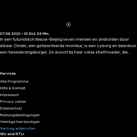
Abonnieren
Mehr
07.06.2020 • 10 Std. 54 Min.
Details
In een futuristisch Nieuw-Beijing leven mensen en androïden door
elkaar. Cinder, een getalenteerde monteur, is een cyborg en daardoor
een tweederangsburger. Ze woont bij haar valse stiefmoeder, die
haar beschuldigt van de ziekte van haar dochter. Maar Cinders
stiefzusje is geen uitzondering: er woedt een dodelijke plaag in Nieuw-
Beijing, die de bevolking verwoest. Als prins Kai opeens in haar
RTL+ useful links.
Services
werkplaats staat, verandert Cinders hele leven. En het laatste wat ze
Alle Programme
had verwacht, is dat ze het middelpunt van een intergalactische strijd
Hilfe & Kontakt
zou worden. Cinder zal moeten kiezen tussen plicht en vrijheid,
Impressum
loyaliteit en verraad – maar om de toekomst van haar wereld te
Privacy center
beschermen, zal ze eerst de geheimen uit haar verleden moeten
Datenschutz
ontrafelen. Cinder is het eerste deel van De Lunar Chronicles.
Nutzungsbedingungen
Verträge hier kündigen
Vertrag widerrufen
Wir sind RTL+