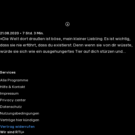
Abonnieren
Mehr
21.08.2020 • 7 Std. 3 Min.
Details
»Die Welt dort draußen ist böse, mein kleiner Liebling. Es ist wichtig,
dass sie nie erfährt, dass du existierst. Denn wenn sie von dir wüsste,
würde sie sich wie ein ausgehungertes Tier auf dich stürzen und
zerreißen.« Neunzehn Jahre hindurch habe ich kaum einen anderen
Menschen um mich gehabt als meine Mutter. Nun ist sie tot und ich bin
vollkommen allein in dieser Welt. Als ich Gabriel Hunt zum ersten Mal
RTL+ useful links.
Services
begegne, ist es wie ein Funkenschlag. Er ist all das, was ich nicht bin.
Alle Programme
Weltmännisch, kultiviert, charismatisch. Ich bin die Motte er ist das
Hilfe & Kontakt
Licht. Und so nehme ich all meinen Mut zusammen und folge ihm in
Impressum
diese Welt, die ich nie hätte betreten dürfen. Eine Welt, in der nichts
Privacy center
ist, wie es scheint. Auch Gabriel nicht.
Datenschutz
Nutzungsbedingungen
Verträge hier kündigen
Vertrag widerrufen
Wir sind RTL+