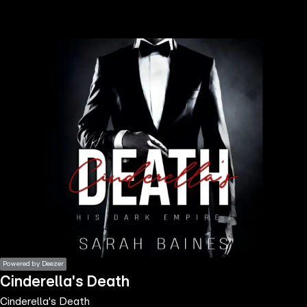
the
h page
 main
nt
the
ibility
ment
Powered by Deezer
Cinderella's Death
Cinderella's Death