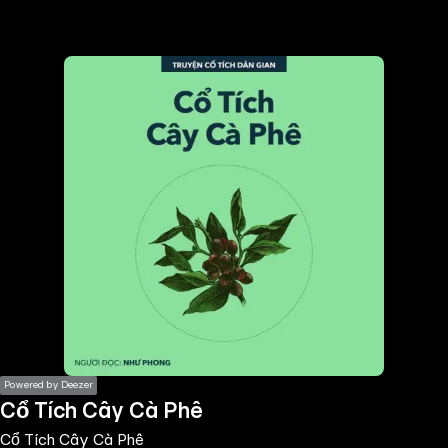
the
h page
 main
nt
the
ibility
ment
Powered by Deezer
Cổ Tích Cây Cà Phê
Cổ Tích Cây Cà Phê