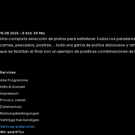
15.08.2025 • 9 Std. 56 Min.
Una completa selección de platos para satisfacer todos los paladares
carnes, pescados, postres...: toda una gama de platos deliciosos y at
que se facilitan al final son un ejemplo de posibles combinaciones de 
un impedimento para disfrutar de la comida
RTL+ useful links.
Services
Alle Programme
Hilfe & Kontakt
Impressum
Privacy center
Datenschutz
Nutzungsbedingungen
Verträge hier kündigen
Vertrag widerrufen
Wir sind RTL+