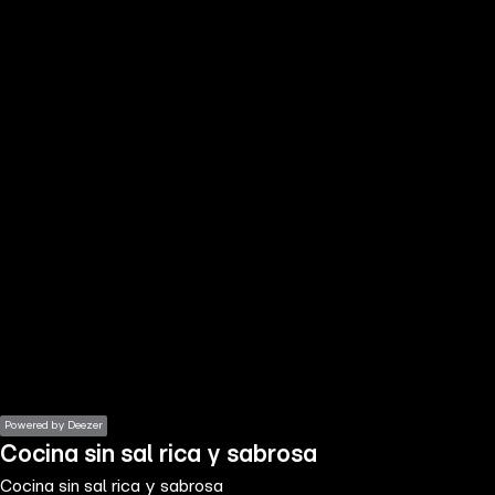
the
h page
 main
nt
the
ibility
ment
Powered by Deezer
Cocina sin sal rica y sabrosa
Cocina sin sal rica y sabrosa