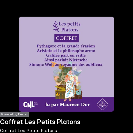
the
h page
 main
nt
the
ibility
ment
Powered by Deezer
Coffret Les Petits Platons
Coffret Les Petits Platons