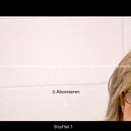
ühere Staatsanwältin Kelly Siegler packen alte Mordfälle noch 
Abonnieren
Mehr
Details
Staffel 1