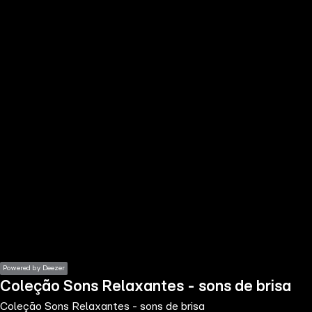
the
h page
 main
nt
the
ibility
ment
Powered by Deezer
Coleção Sons Relaxantes - sons de brisa
Coleção Sons Relaxantes - sons de brisa