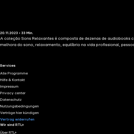
20.11.2023 • 33 Min.
A coleção Sons Relaxantes é composta de dezenas de audiobooks com
melhora do sono, relaxamento, equilíbrio na vida profissional, pess
RTL+ useful links.
Services
Alle Programme
Hilfe & Kontakt
Impressum
Privacy center
Datenschutz
Nutzungsbedingungen
Verträge hier kündigen
Vertrag widerrufen
Wir sind RTL+
Über RTL+