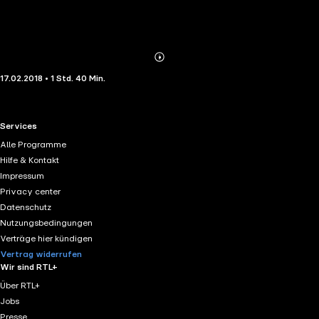
Abonnieren
Mehr
17.02.2018 • 1 Std. 40 Min.
Details
RTL+ useful links.
Services
Alle Programme
Hilfe & Kontakt
Impressum
Privacy center
Datenschutz
Nutzungsbedingungen
Verträge hier kündigen
Vertrag widerrufen
Wir sind RTL+
Über RTL+
Jobs
Presse