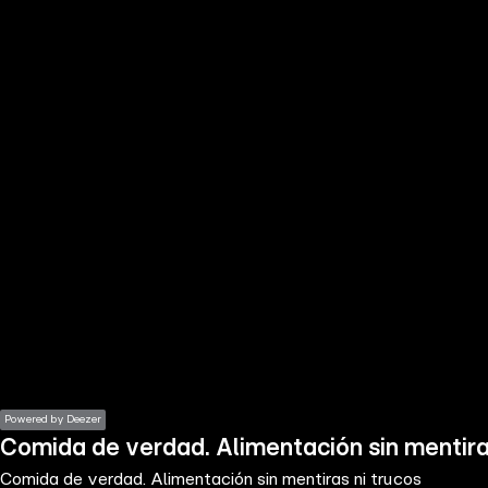
the
h page
 main
nt
the
ibility
ment
Powered by Deezer
Comida de verdad. Alimentación sin mentira
Comida de verdad. Alimentación sin mentiras ni trucos