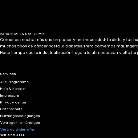
23.10.2021 • 5 Std. 25 Min.
Comer es mucho más que un placer y una necesidad: la dieta y los h
muchos tipos de cáncer hasta la diabetes. Pero comemos mal. Ingerimo
Hace tiempo que la industrialización llegó a la alimentación y ello 
Se puede comer mucho, comida por lo general de calidad baja, y enco
qué punto comenzamos a comer mal y cuáles son los factores que nos 
necesario y cuáles son sus ventajas. En el camino se verá, con sent
RTL+ useful links.
Services
alimentos que se preparan para el futuro cercano. Para alimentarse
Alle Programme
posible.
Hilfe & Kontakt
Impressum
Privacy center
Datenschutz
Nutzungsbedingungen
Verträge hier kündigen
Vertrag widerrufen
Wir sind RTL+