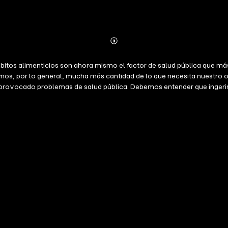
Abonnieren
Mehr
Details
ábitos alimenticios son ahora mismo el factor de salud pública que
s, por lo general, mucha más cantidad de lo que necesita nuestro org
ha provocado problemas de salud pública. Debemos entender que ingeri
ntrarse mal, y se puede (y debe) comer menos pero apostando por una 
han llevado a ello. Y se explica de manera sencilla qué es la comid
ido crítico, qué comemos y qué comen los animales que comemos. Y qu
 de manera sana, antes hay que estar sanamente informados. Apostem