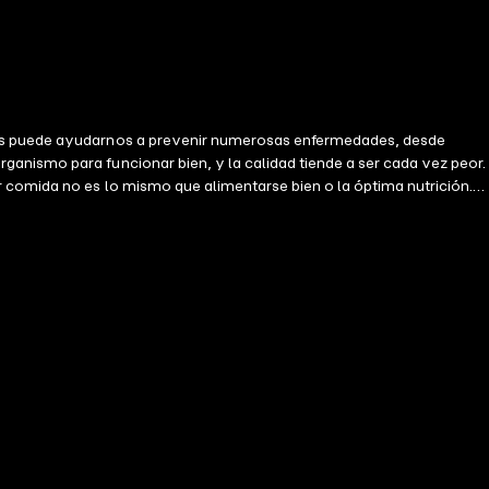
 más puede ayudarnos a prevenir numerosas enfermedades, desde
anismo para funcionar bien, y la calidad tiende a ser cada vez peor.
r comida no es lo mismo que alimentarse bien o la óptima nutrición.
dieta de calidad y tener mejor salud. En este libro se analiza en
ad de verdad, cómo comer bien, alimentarnos, nutrirnos; por qué es
é aditivos llevan nuestras comidas, sin olvidar cuáles son los
os por la comida de verdad y por una alimentación lo más ecológica