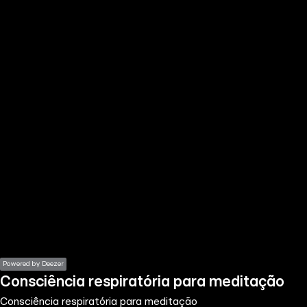
the
h page
 main
nt
the
ibility
ment
Powered by Deezer
Consciência respiratória para meditação
Consciência respiratória para meditação