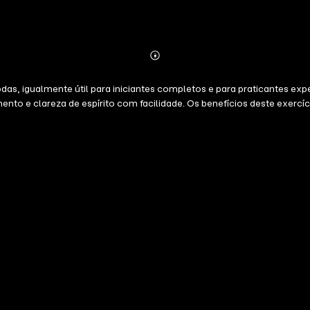
Abonnieren
Mehr
Details
as, igualmente útil para iniciantes completos e para praticantes exper
mento e clareza de espírito com facilidade. Os benefícios deste exerc