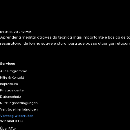
01.01.2020 • 12 Min.
Aprender a meditar através da técnica mais importante e básica de tod
respiratória, de forma suave e clara, para que possa alcançar relaxa
RTL+ useful links.
Services
Alle Programme
Hilfe & Kontakt
Impressum
Privacy center
Datenschutz
Nutzungsbedingungen
Verträge hier kündigen
Vertrag widerrufen
Wir sind RTL+
Über RTL+