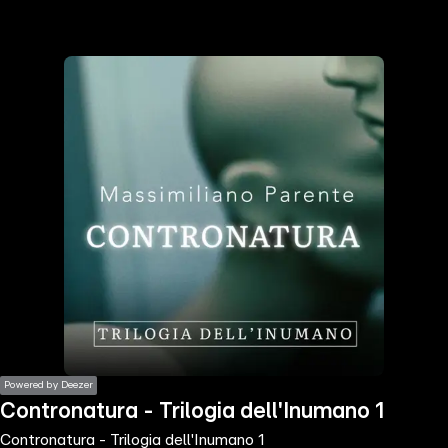
the
h page
 main
nt
the
ibility
ment
Powered by Deezer
Contronatura - Trilogia dell'Inumano 1
Contronatura - Trilogia dell'Inumano 1