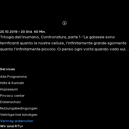
Abonnieren
Mehr
25.10.2019 • 20 Std. 40 Min.
Details
Trilogia dell'inumano, Contronatura, parte 1 -'Le galassie sono
terrificanti quanto le nostre cellule, l'infinitamente grande sgomenta
quanto l'infinitamente piccolo. Ci penso ogni volta quando vado sulla
terrazza, spegnendo tutte le luci del giardino, restando al buio a
guardare la Via Lattea, e penso alle persone che amano guardare le
stelle sulla volta celeste con uno sguardo ancora primitivo, e nella
RTL+ useful links.
Services
loro ignoranza astronomica, anziché sentirsene dilaniati
Alle Programme
dall'angoscia come lo sarebbero se avessero una vaga idea di cosa
Hilfe & Kontakt
significa il cielo, stupidamente lo ammirano come una consolazione,
Impressum
una scenografia rassicurante, una promessa d'eternità.'
Privacy center
Datenschutz
Nutzungsbedingungen
Verträge hier kündigen
Vertrag widerrufen
Wir sind RTL+