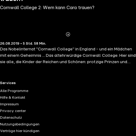
Cornwall College 2: Wem kann Cara trauen?
Abonnieren
Mehr
26.08.2019 • 5 Std. 58 Min.
Details
Das Nobelinternat "Cornwall College" in England - und ein Mädchen
mit einem Geheimnis ... Das altehrwürdige Cornwall College: Hier sind
sie alle, die Kinder der Reichen und Schönen: protzige Prinzen und
Glitzergirls, echte Stars und Dramaqueens ... Cara Winter hat sich auf
dem Internat eingelebt. Ahnt Moritz, was sie verbirgt? Kann sie ihm
vertrauen? Für Cara beginnen aufregende Zeiten: Zwischen
RTL+ useful links.
Services
verwöhnten Glamour-Girls, zuckersüßen Flirts und Matheunterricht
Alle Programme
muss sie lernen, ihren eigenen Weg zu gehen – und kommt einem
Hilfe & Kontakt
dunklen Familiengeheimnis auf die Spur … Endlich da: der zweite Band
Impressum
der beliebten Internatsreihe! Internat, Geheimnisse, Freundinnen,
Privacy center
Spannung und Humor - Willkommen im Cornwall College!
Datenschutz
Nutzungsbedingungen
Verträge hier kündigen