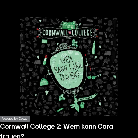
the
h page
 main
nt
the
ibility
ment
Powered by Deezer
Cornwall College 2: Wem kann Cara
trauen?