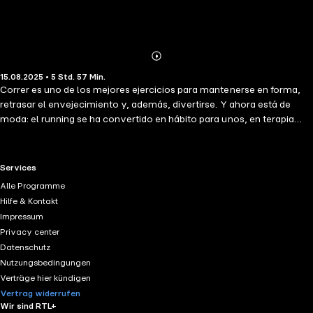
Abonnieren
Mehr
15.08.2025 • 5 Std. 57 Min.
Details
Correr es uno de los mejores ejercicios para mantenerse en forma,
retrasar el envejecimiento y, además, divertirse. Y ahora está de
moda: el running se ha convertido en hábito para unos, en terapia
para otros y en placer para muchos. Con detallados planes de
entrenamiento tanto para el que nunca se ha calzado unas zapatillas
como para quien busca bajar su tiempo en un maratón, este manual,
RTL+ useful links.
Services
escrito de forma práctica y sencilla, tiene en cuenta la fisiología de la
Alle Programme
carrera, la dieta, la forma de evitar pequeñas molestias, los
Hilfe & Kontakt
controles médicos (con tablas de referencia), la anatomía de la
Impressum
rodilla, los movimientos correctos (con ilustraciones), así como los
Privacy center
posibles problemas psicológicos del runner. Una guía fácil y clara
Datenschutz
para todo el que quiera estar en forma y sentirse bien.
Nutzungsbedingungen
Verträge hier kündigen
Vertrag widerrufen
Wir sind RTL+