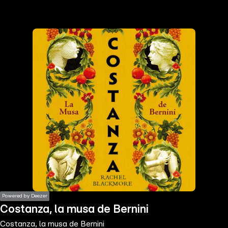
the
h page
 main
nt
the
ibility
ment
Powered by Deezer
Costanza, la musa de Bernini
Costanza, la musa de Bernini