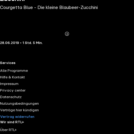
Courgetta Blue - Die kleine Blaubeer-Zucchini
Abonnieren
Mehr
28.06.2019 • 1 Std. 5 Min.
Details
RTL+ useful links.
Services
Alle Programme
Hilfe & Kontakt
Impressum
Privacy center
Datenschutz
Nutzungsbedingungen
Verträge hier kündigen
Vertrag widerrufen
Wir sind RTL+
Über RTL+